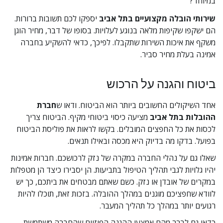
במיוחד?
שירותי הובלה מקצועיים בתל אביב
 יספקו לכם תשובות ברורות. 
הם ישקפו שקיפות מלאה בנוגע לעלויות. בסופו של דבר, מחיר הוגן 
משקף את איכות השירות שתקבלו. לפיכך, כדאי להשקיע בחברה 
אמינה בעלת מחיר סביר.
ביטוח והגנה על הרכוש
אחד השיקולים החשובים ביותר הוא הביטוח. ודאו ש
חברת 
ההובלות בתל אביב
 מציעה כיסוי ביטוחי מקיף. הביטוח צריך 
לכסות את כל החפצים המובלים. בקשו לראות את פוליסת הביטוח 
בפועל. בדקו מה בדיוק היא מכסה ובאילו תנאים.
שאלו גם על נהלי החברה במקרה של נזק לרכושכם. חברות אמינות 
יהיו גלויות לגבי תהליך הטיפול בתביעות. הן יסבירו כיצד הן מטפלות 
במקרים של אובדן או נזק. כשם שאתם מבטחים את ביתכם, כך יש 
לוודא שחפציכם מוגנים במהלך ההובלה. בזכות זאת, תוכלו להיות 
רגועים יותר במהלך כל תהליך המעבר.
כדאי גם לברר מהם אמצעי ההגנה הפיזיים שהחברה משתמשת 