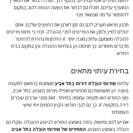
להשיג מחירים אטרקטיביים. בנוסף לכך, תוכלו לבחור את התאריך 
המועדף עליכם. תוכלו גם לבחור את השעה הנוחה לכם, במקום 
להתפשר על מה שנשאר פנוי.
תכנון מראש מעניק לכם גם זמן לארגן את החפצים שלכם. אתם 
יכולים למיין ולסנן את הפריטים לפני ההובלה. זכרו כי פחות פריטים 
להובלה משמעם עלות נמוכה יותר. זו הזדמנות נהדרת להיפטר 
מדברים מיותרים. כך תחסכו הן בעלויות ההובלה והן במקום בבית 
החדש.
בחירת עיתוי מתאים
עלויות 
שירותי הובלת דירות בתל אביב
 משתנות בהתאם לתקופה 
בשנה. הן מושפעות גם מהחודש ואפילו מהיום בשבוע. בתל אביב, 
סוף החודש הוא תקופה עמוסה במיוחד. זאת מפני שרבים עוברים 
דירה בתקופה זו. כך גם לגבי חודשי הקיץ החמים וימי שישי 
העמוסים.
אם יש לכם גמישות, בחרו באמצע החודש לביצוע ההובלה. שקלו גם 
הובלה באמצע השבוע. 
המחירים של
שירותי הובלה בתל אביב