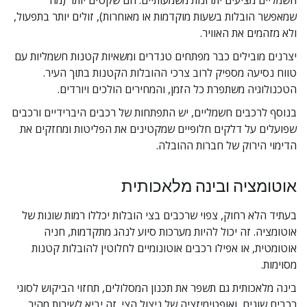
חשמליים מציעים יתרונות משמעותיים: הם שקטים יותר (מה 
שמאפשר הובלות בשעות מוקדמות או מאוחרות), זולים יותר בתפעול, 
ולא מזהמים את האוויר.
יצרנים מובילים כבר מפתחים טנדרים ומשאיות קטנות חשמליות עם 
טווח נסיעה מספיק לרוב צרכי ההובלות הקטנות בתוך העיר. 
הטכנולוגיה משתפרת כל הזמן, והמחירים הולכים ויורדים.
בנוסף לרכבים חשמליים, יש התפתחות של רכבים היברידיים ורכבים 
שפועלים על דלקים חלופיים שמקטינים את הפליטות ומחזקים את 
הדימוי הירוק של חברות ההובלה.
אוטומציה ובינה מלאכותית
בעתיד הלא רחוק, צפוי שרכבים בצי הובלות יכללו רמות שונות של 
אוטומציה. זה יכול להיות מערכות סיוע לנהג מתקדמות, חניה 
אוטומטית, או אפילו רכבים אוטונומיים לחלוטין להובלות קטנות 
מסוימות.
בינה מלאכותית גם תשפר את תכנון המסלולים, תחזוי הביקוש לסוגי 
רכבים שונים, ואופטימיזציה של ניצול הצי. זה יביא לשירות מהיר 